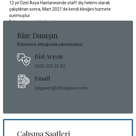
12 yıl Özel Asya Hastanesinde staff diş hekimi olarak
çalıştıktan sonra, Mart 2021’de kendi kliniğini hizmete
sunmuştur.
Evli ve bir çocuk babasıdır.
Bize Danışın
İhtiyacınız olduğunda yanınızdayız.
Bizi Arayın
0533 253 22 82
Email
tolgasen@dttolgasen.com
Çalışma Saatleri