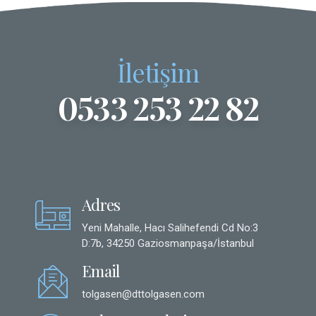
çatlaması çok zor olduğundan ağızda uzun yıllar güvenle
kalabilir. Aynı zamanda taç ya da kron olarak da bilinen
zirkonyum diş kaplama estetik protez tedavilerine imkan
verdiğinden oldukça popülerdir. Geçirgen ve dayanıklı bir
malzeme olan zirkonyum beyaz renginin de sağladığı
İletişim
avantajla çürük dişlerin restorasyonu sonucunda beyaz
dişlere ve...
0533 253 22 82
Adres
Yeni Mahalle, Hacı Salihefendi Cd No:3
D:7b, 34250 Gaziosmanpaşa/İstanbul
Email
tolgasen@dttolgasen.com