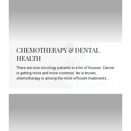
bulunduğu ağız bakımı iyi yapılmazsa büyük sorunlarla
karşılaşılabilir. Diş çürüğü, diş taşı, plak ve tartar ağızdaki
bakterilerin miktarını ve çeşitliliğini arttırır. Bu bakteriler
yalnızca ağız ve diş sağlığını değil genel sağlığı da tehdit
eder .Unutmayın ki herhangi bir organizmada yer alan işlev
bozukluğu vücudumuzun diğer kısımlarını da olumsuz
etkiler. Ağız...
CHEMOTHERAPY & DENTAL
HEALTH
There are now oncology patients in a lot of houses. Cancer
is getting more and more common. As is known,
chemotherapy is among the most efficient treatments.
Numerous side effects of chemotherapy include a
negative effect on dental health. Certain chemotherapy
medicines may cause mouth sore and infections. It also
weakens the immunity system causing bacteria and viral
infections. During chemotherapy, the palate can also be
affected. Remember that it is temporary. You will regain
your sense of taste once the treatment is over. Any
decayed tooth should be cleaned and any filling or
prosthesis should be checked before chemotherapy....