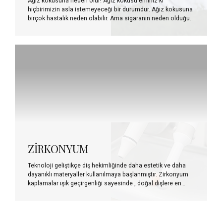
Ağız kokusuna neden olur! Ağız kokusu eminiz ki
hiçbirimizin asla istemeyeceği bir durumdur. Ağız kokusuna
birçok hastalık neden olabilir. Ama sigaranın neden olduğu
ağız kokuları günümüzde ilk sıralarda yer alır. Sigaranın
içerdiği maddeler ağızda birikerek kötü kokuya sebep olur.
Tükürük salgısı azalır Sigaranın en etkin maddelerinden olan
nikotinin sinir sistemine olan etkisi büyüktür. En büyük etkisi
ise tükürük akışının azalmasıdır. Tükürük başta ağız sağlığı
olmak üzere vücudumuz için çok önemli bir sıvıdır.
Tükürüğün azalması diş ve diş etleri üzerinde bakteri
yerleşmesini kolaylaştırır. Ayrıca tükürüğün azalışı dişlerdeki
çürük sayısını da arttırır. Dişlerdeki o korkunç renklenmeler!
Sigara içen birinin ağzında katran birikimi...
ZİRKONYUM
Teknoloji geliştikçe diş hekimliğinde daha estetik ve daha
dayanıklı materyaller kullanılmaya başlanmıştır. Zirkonyum
kaplamalar ışık geçirgenliği sayesinde , doğal dişlere en
yakın görüntüye sahiptirler. Metal içermediği için de ,diş
etiyle uyumu mükemmeldir. Kaplama sınırlarında gri görüntü
asla oluşmaz. Hassas ve duyarlı değildir bu nedenle; sıcak
ve soğuk yiyecek içeceklere karşı dirençlidir. Kırılması ve